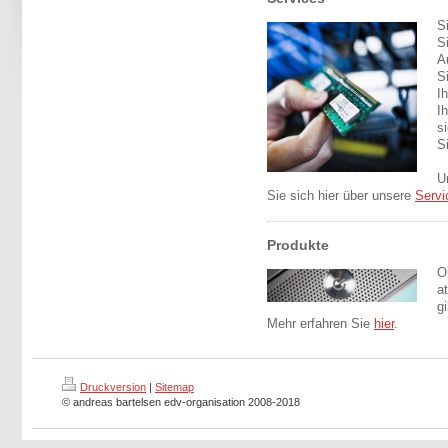
S
S
A
S
I
I
s
S
U
Sie sich hier über unsere
Servi
Produkte
O
a
g
Mehr erfahren Sie
hier
.
Druckversion
|
Sitemap
© andreas bartelsen edv-organisation 2008-2018