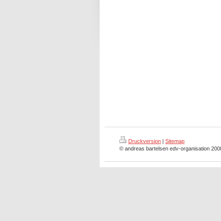
Druckversion
|
Sitemap
© andreas bartelsen edv-organisation 20